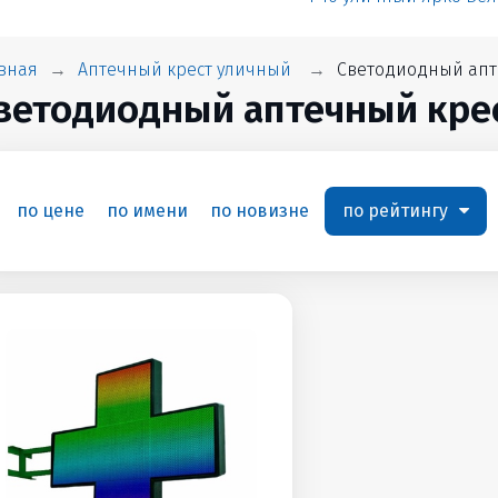
вная
Аптечный крест уличный
Светодиодный апт
ветодиодный аптечный кре
по цене
по имени
по новизне
по рейтингу