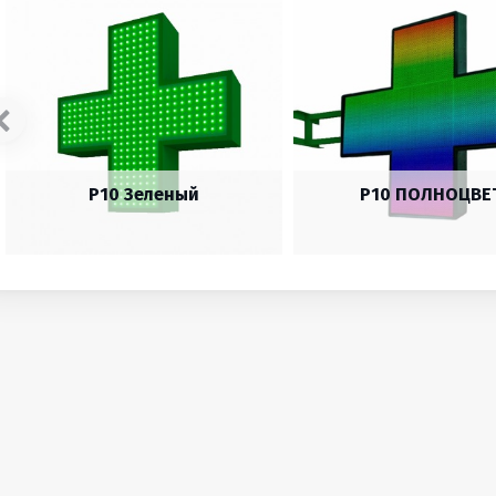
P10 Зеленый
P10 ПОЛНОЦВЕ
45159
67738