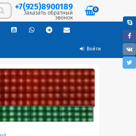
+7(925)8900189
0
Заказать обратный
звонок
Войти
лый