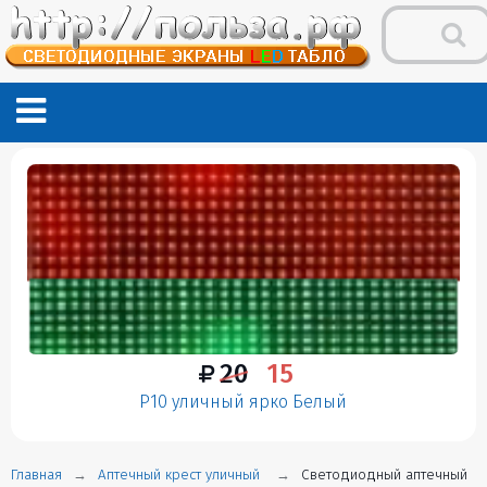
20
15
P10 уличный ярко Белый
Главная
Аптечный крест уличный
Светодиодный аптечный