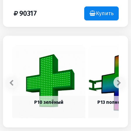
90317
Купить
Р10 зелёный
Р13 полноцвет
58706
677