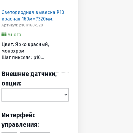
Светодиодная вывеска P10
красная 160мм.*320мм.
Артикул: p10R160х320
много
Цвет: Ярко красный,
монохром
Шаг пикселя: p10
Разрешение, точек: 16х32
Размеры, мм (BхШхГ):
Внешние датчики,
210х370х90
опции:
Вес, (кг): 2
Интерфейс
управления: