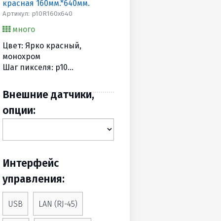
красная 160мм.*640мм.
Артикул: p10R160х640
много
Цвет: Ярко красный,
монохром
Шаг пикселя: p10
Разрешение, точек: 16х64
Размеры, мм (BхШхГ):
Внешние датчики,
210х690х90
опции:
Вес, (кг): 4
Интерфейс
управления:
USB
LAN (RJ-45)