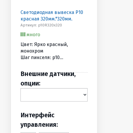
Светодиодная вывеска P10
красная 320мм.*320мм.
Артикул: p10R320х320
много
Цвет: Ярко красный,
монохром
Шаг пикселя: p10
Разрешение, точек: 32х32
Размеры, мм (BхШхГ):
Внешние датчики,
370х370х90
опции:
Вес, (кг): 4
Интерфейс
управления: