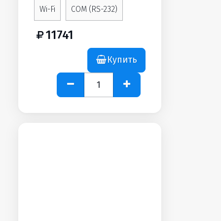
Wi-Fi
COM (RS-232)
11741
Купить