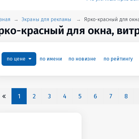
вная
Экраны для рекламы
Ярко-красный для окна
рко-красный для окна, вит
по цене
по имени
по новизне
по рейтингу
1
2
3
4
5
6
7
8