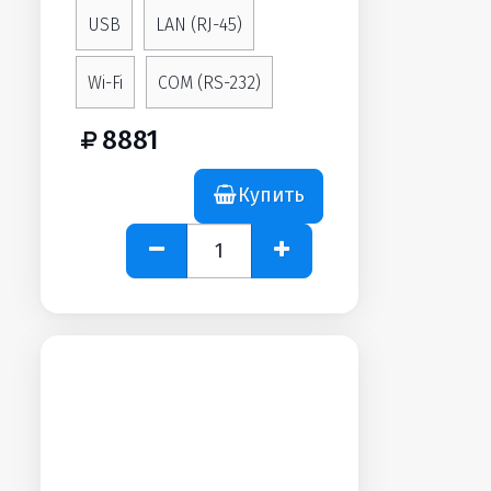
USB
LAN (RJ-45)
Wi-Fi
COM (RS-232)
8881
Купить