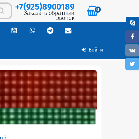
+7(925)8900189
0
Заказать обратный
звонок
Войти
лый