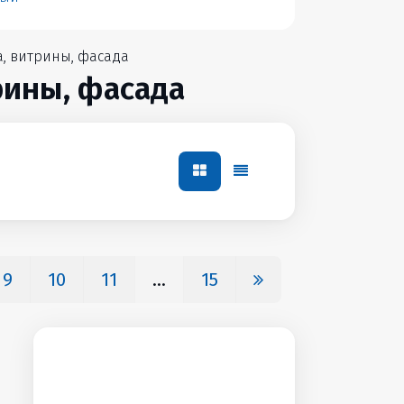
, витрины, фасада
рины, фасада
9
10
11
...
15