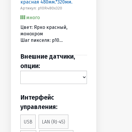
красная 480мм.*320мм.
Артикул: p10R480х320
много
Цвет: Ярко красный,
монохром
Шаг пикселя: p10
Разрешение, точек: 48х32
Размеры, мм (BхШхГ):
Внешние датчики,
530х370х90
опции:
Вес, (кг): 5
Интерфейс
управления:
USB
LAN (RJ-45)