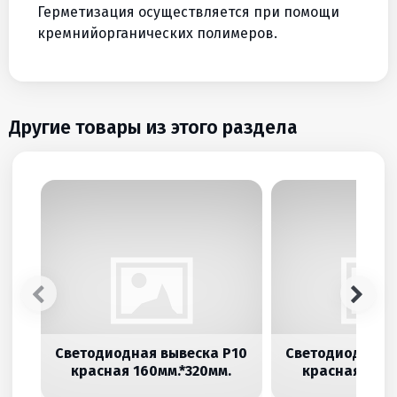
Герметизация осуществляется при помощи
кремнийорганических полимеров.
Другие товары из этого раздела
Вы будете первым, оставившим свой отзыв!
Ваше имя (ФИО):
Текст
Светодиодная вывеска P10
Светодиодная 
красная 160мм.*320мм.
красная 320м