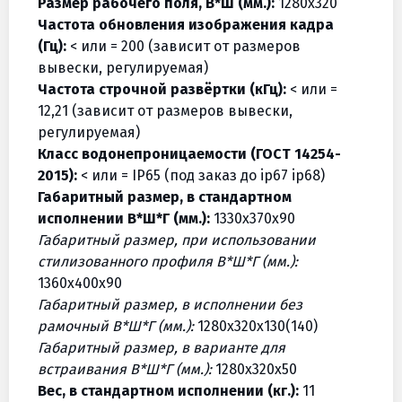
Размер рабочего поля, В*Ш (мм.):
1280х320
Частота обновления изображения кадра
(Гц):
< или = 200 (зависит от размеров
вывески, регулируемая)
Частота строчной развёртки (кГц):
< или =
12,21 (зависит от размеров вывески,
регулируемая)
Класс водонепроницаемости (ГОСТ 14254-
2015):
< или = IP65 (под заказ до ip67 ip68)
Габаритный размер, в стандартном
исполнении В*Ш*Г (мм.):
1330х370х90
Габаритный размер, при использовании
стилизованного профиля В*Ш*Г (мм.):
1360х400х90
Габаритный размер, в исполнении без
рамочный В*Ш*Г (мм.):
1280х320х130(140)
Габаритный размер, в варианте для
встраивания В*Ш*Г (мм.):
1280х320х50
Вес, в стандартном исполнении (кг.):
11