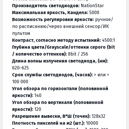
Производитель светодиодов:
NationStar
Максимальная яркость, Кандела:
5000
Возможность регулировки яркости:
ручное/
по расписанию/через внешний сенсор/ИК
пультом
Контраст, согласно методу испытаний:
4500:1
Глубина цвета/Grayscale/оттенки серого (bit
/ количество оттенков):
8bit / 256
Длина волны излучения светодиода, (нм):
620-625
Срок службы светодиодов, (часов):
> или =
100 000
Угол обзора по горизонтали (половинной
яркости):
140
Угол обзора по вертикали (половинной
яркости):
120
Разрешение вывески, В*Ш (точек):
128х32
Плотность пикселей на м2 (шт.):
10000