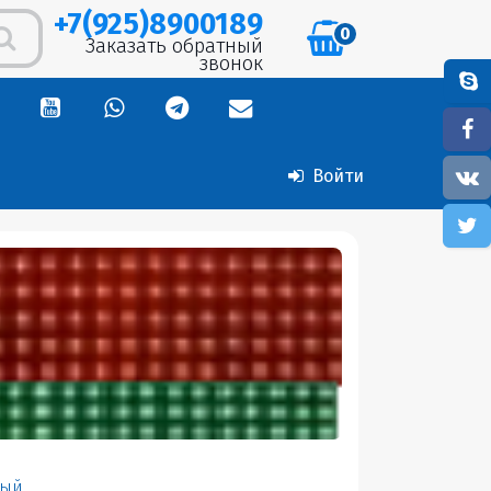
+7(925)8900189
0
Заказать обратный
звонок
Войти
лый