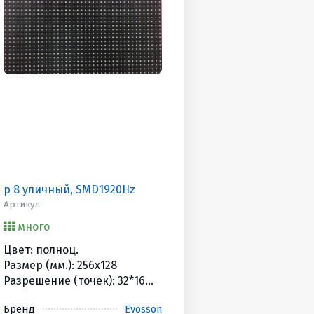
р 8 уличный, SMD1920Hz
Артикул:
много
Цвет: полноц.
Размер (мм.): 256x128
Разрешение (точек): 32*16
Яркость (Кандел): 6000cd
Бренд
Evosson
HUB/Scan: 75 / 1/4