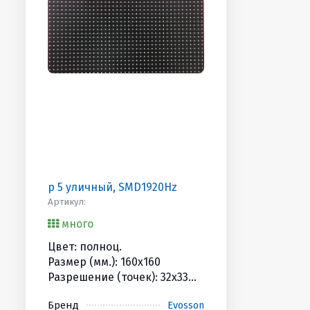
р 5 уличный, SMD1920Hz
Артикул:
много
Цвет: полноц.
Размер (мм.): 160x160
Разрешение (точек): 32x33
Яркость (Кандел): 6500cd
Бренд
Evosson
HUB/Scan: 75B / 1/8