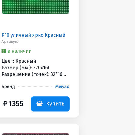
P10 уличный ярко Красный
Артикул:
в наличии
Цвет: Красный
Размер (мм.): 320x160
Разрешение (точек): 32*16
Яркость (Кандел): 4500cd
Бренд
Meiyad
HUB/Scan: HUB12 / 1/4
Дополнительная
информация: 550гр
1355
Купить