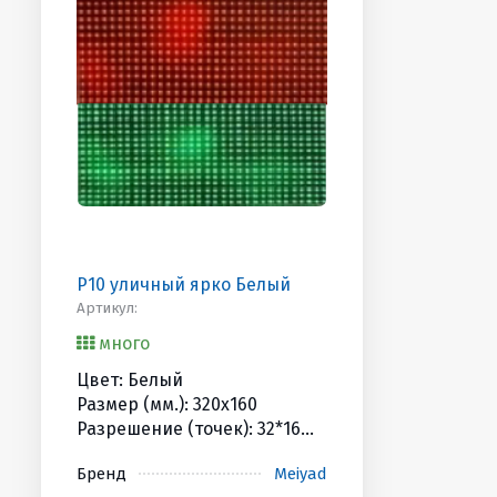
P10 уличный ярко Белый
Артикул:
много
Цвет: Белый
Размер (мм.): 320x160
Разрешение (точек): 32*16
Яркость (Кандел): 4500cd
Бренд
Meiyad
HUB/Scan: HUB12 / 1/4