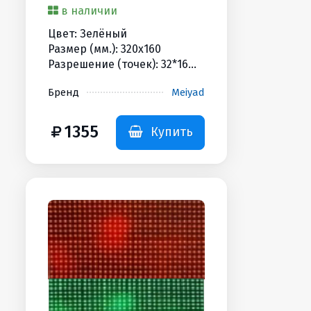
в наличии
Цвет: Зелёный
Размер (мм.): 320x160
Разрешение (точек): 32*16
Яркость (Кандел): 4500cd
Бренд
Meiyad
HUB/Scan: HUB12 / 1/4
Дополнительная
информация: 550гр
1355
Купить