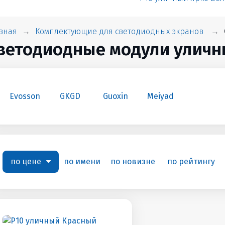
вная
Комплектующие для светодиодных экранов
ветодиодные модули уличн
Evosson
GKGD
Guoxin
Meiyad
по цене
по имени
по новизне
по рейтингу