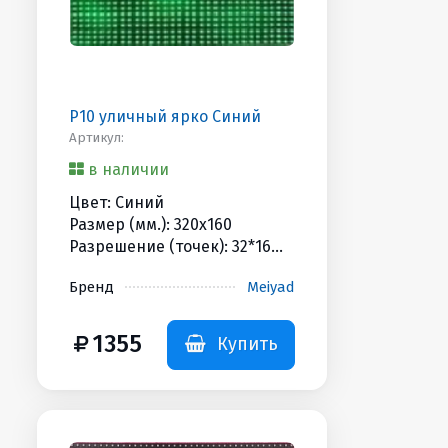
P10 уличный ярко Синий
Артикул:
в наличии
Цвет: Синий
Размер (мм.): 320x160
Разрешение (точек): 32*16
Яркость (Кандел): 4500cd
Бренд
Meiyad
HUB/Scan: HUB12 / 1/4
Дополнительная
информация: 550гр
1355
Купить