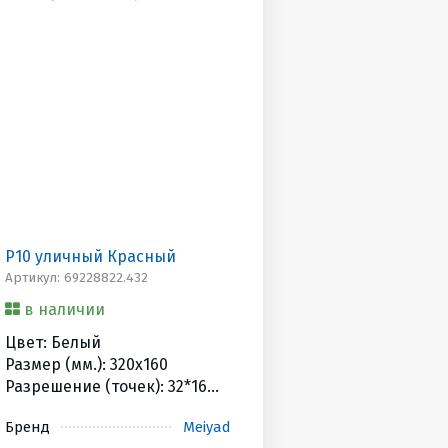
P10 уличный Красный
Артикул: 69228822.432
в наличии
Цвет: Белый
Размер (мм.): 320x160
Разрешение (точек): 32*16
Яркость (Кандел): 4500cd
Бренд
Meiyad
HUB/Scan: HUB12 / 1/4