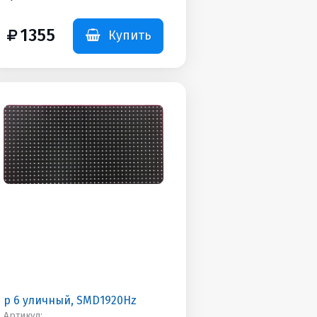
Дополнительная
информация: SMD3535
1355
Купить
р 6 уличный, SMD1920Hz
Артикул: