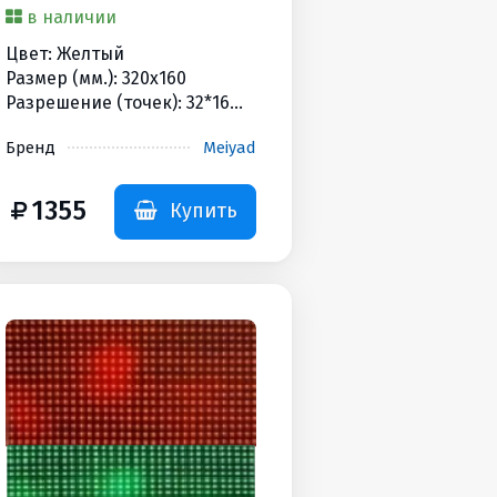
в наличии
Цвет: Желтый
Размер (мм.): 320x160
Разрешение (точек): 32*16
Яркость (Кандел): 4500cd
Бренд
Meiyad
HUB/Scan: HUB12 / 1/4
Дополнительная
информация: 550гр
1355
Купить